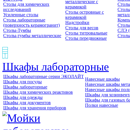
металлические с
Столы для химических
Столы
керамикой
исследований
Столы
Столы островные с
Усиленные столы
метал
керамикой
Столы лабораторные
Компь
Надстройки
(поверхность керамогранит)
Столы
Столы для весов
Столы-Тумбы
СЛЭ (
Столы титровальные
Столы-тумбы металлические
Столы
Столы передвижные
Шкафы лабораторные
Шкафы лабораторные серии ЭКОЛАЙТ
Навесные шкафы
Шкафы для посуды
Навесные шкафы мета
Шкафы лабораторные
Навесные шкафы пол
Шкафы для химических реактивов
Шкафы для хозинвент
Шкафы для одежды
Шкафы для газовых б
Шкафы для документов
Полки навесные
Шкафы для хранения приборов