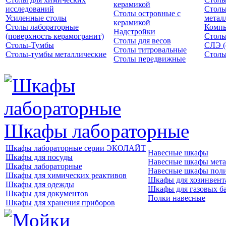
керамикой
исследований
Столы
Столы островные с
Усиленные столы
метал
керамикой
Столы лабораторные
Компь
Надстройки
(поверхность керамогранит)
Столы
Столы для весов
Столы-Тумбы
СЛЭ (
Столы титровальные
Столы-тумбы металлические
Столы
Столы передвижные
Шкафы лабораторные
Шкафы лабораторные серии ЭКОЛАЙТ
Навесные шкафы
Шкафы для посуды
Навесные шкафы мета
Шкафы лабораторные
Навесные шкафы пол
Шкафы для химических реактивов
Шкафы для хозинвент
Шкафы для одежды
Шкафы для газовых б
Шкафы для документов
Полки навесные
Шкафы для хранения приборов