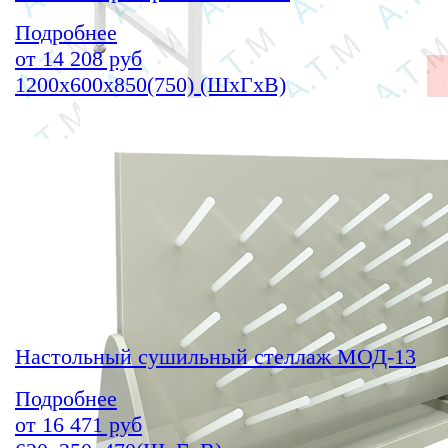
Подробнее
от
14 208
руб
1200х600х850(750) (ШхГхВ)
Настольный сушильный стеллаж МОД-13
Подробнее
от
16 471
руб