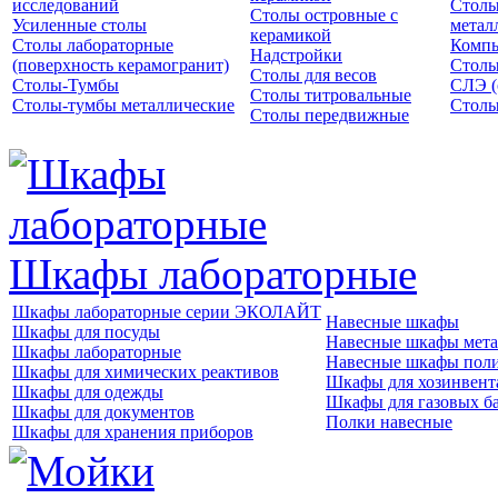
исследований
Столы
Столы островные с
Усиленные столы
метал
керамикой
Столы лабораторные
Компь
Надстройки
(поверхность керамогранит)
Столы
Столы для весов
Столы-Тумбы
СЛЭ (
Столы титровальные
Столы-тумбы металлические
Столы
Столы передвижные
Шкафы лабораторные
Шкафы лабораторные серии ЭКОЛАЙТ
Навесные шкафы
Шкафы для посуды
Навесные шкафы мета
Шкафы лабораторные
Навесные шкафы пол
Шкафы для химических реактивов
Шкафы для хозинвент
Шкафы для одежды
Шкафы для газовых б
Шкафы для документов
Полки навесные
Шкафы для хранения приборов