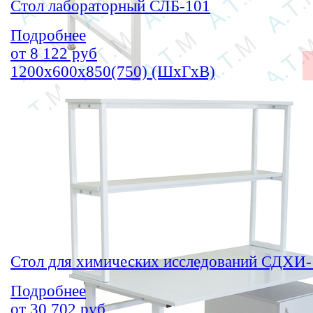
Стол лабораторный СЛБ-101
Подробнее
от
8 122
руб
1200х600х850(750) (ШхГхВ)
Стол для химических исследований СДХИ-
Подробнее
от
30 702
руб