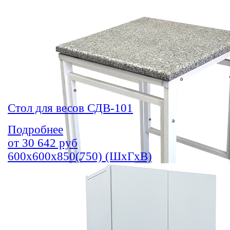
Стол для весов СДВ-101
Подробнее
от
30 642
руб
600х600х850(750) (ШхГхВ)