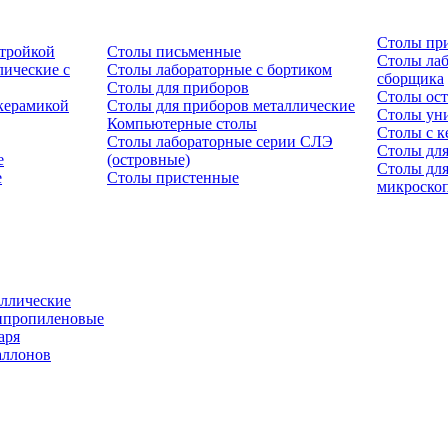
Столы пр
стройкой
Столы письменные
Столы лаб
ические с
Столы лабораторные с бортиком
сборщика
Столы для приборов
Столы ост
керамикой
Столы для приборов металлические
Столы ун
Компьютерные столы
Столы с к
Столы лабораторные серии СЛЭ
Столы для
е
(островные)
Столы дл
е
Столы пристенные
микроско
ллические
ипропиленовые
аря
аллонов