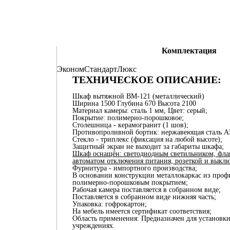
Комплектация
Эконом
Стандарт
Люкс
ТЕХНИЧЕСКОЕ ОПИСАНИЕ:
Шкаф вытяжной ВМ-121 (металлический)
Ширина 1500 Глубина 670 Высота 2100
Материал камеры: сталь 1 мм, Цвет: серый;
Покрытие: полимерно-порошковое;
Столешница - керамогранит (1 шов);
Противопроливной бортик: нержавеющая сталь AI
Стекло - триплекс (фиксация на любой высоте);
Защитный экран не выходит за габариты шкафа;
Шкаф оснащён: светодиодным светильником, фла
автоматом отключения питания, розеткой и выклю
Фурнитура - импортного производства;
В основании конструкции металлокаркас из проф
полимерно-порошковым покрытием;
Рабочая камера поставляется в собранном виде;
Поставляется в собранном виде нижняя часть;
Упаковка: гофрокартон;
На мебель имеется сертификат соответствия;
Область применения: Предназначен для установки
учреждениях.