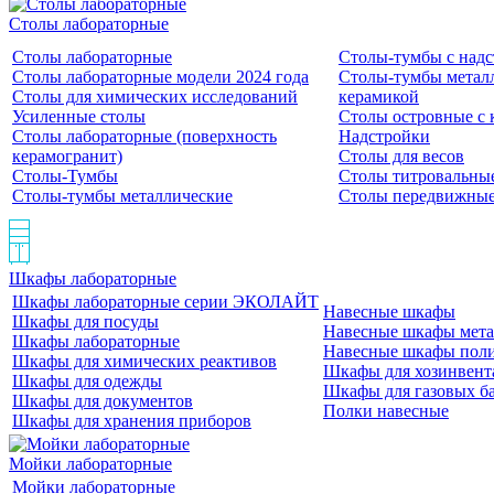
Столы лабораторные
Столы лабораторные
Столы-тумбы с над
Столы лабораторные модели 2024 года
Столы-тумбы металл
Столы для химических исследований
керамикой
Усиленные столы
Столы островные с 
Столы лабораторные (поверхность
Надстройки
керамогранит)
Столы для весов
Столы-Тумбы
Столы титровальны
Столы-тумбы металлические
Столы передвижны
Шкафы лабораторные
Шкафы лабораторные серии ЭКОЛАЙТ
Навесные шкафы
Шкафы для посуды
Навесные шкафы мета
Шкафы лабораторные
Навесные шкафы пол
Шкафы для химических реактивов
Шкафы для хозинвент
Шкафы для одежды
Шкафы для газовых б
Шкафы для документов
Полки навесные
Шкафы для хранения приборов
Мойки лабораторные
Мойки лабораторные