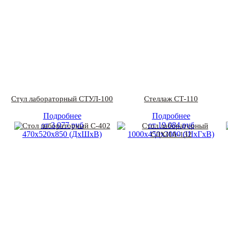
Стул лабораторный СТУЛ-100
Стеллаж СТ-110
Подробнее
Подробнее
от
3 077
руб
от
19 084
руб
470х520х850 (ДхШхВ)
1000х450х2000 (ШхГхВ)