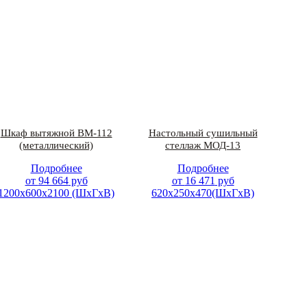
Шкаф вытяжной ВМ-112
Настольный сушильный
(металлический)
стеллаж МОД-13
Подробнее
Подробнее
от
94 664
руб
от
16 471
руб
1200х600х2100 (ШхГхВ)
620х250х470(ШхГхВ)