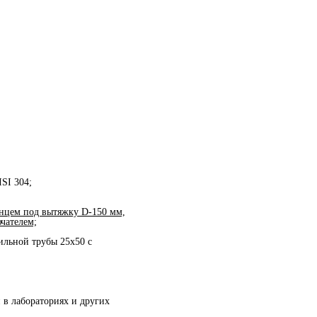
SI 304;
нцем под вытяжку D-150 мм,
чателем;
ильной трубы 25х50 с
 в лабораториях и других