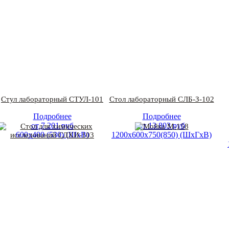
Стул лабораторный СТУЛ-101
Стол лабораторный СЛБ-З-102
Подробнее
Подробнее
от
7 201
руб
от
13 803
руб
600х400 (530) (ШхВ)
1200х600х750(850) (ШхГхВ)