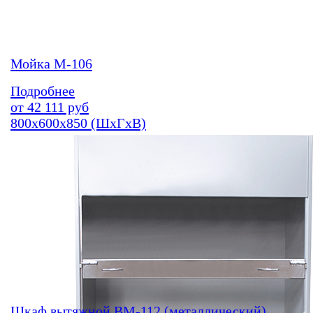
Мойка М-106
Подробнее
от
42 111
руб
800х600х850 (ШхГхВ)
Шкаф вытяжной ВМ-112 (металлический)