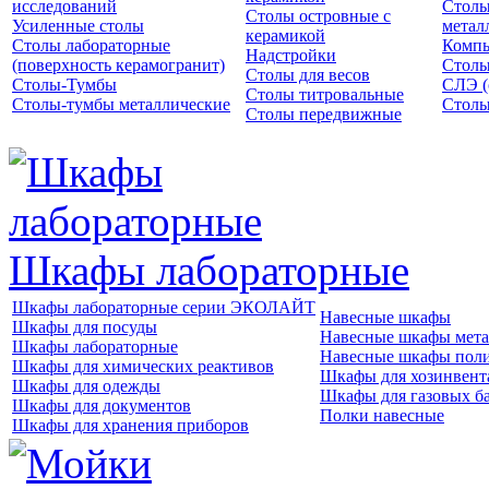
исследований
Столы
Столы островные с
Усиленные столы
метал
керамикой
Столы лабораторные
Компь
Надстройки
(поверхность керамогранит)
Столы
Столы для весов
Столы-Тумбы
СЛЭ (
Столы титровальные
Столы-тумбы металлические
Столы
Столы передвижные
Шкафы лабораторные
Шкафы лабораторные серии ЭКОЛАЙТ
Навесные шкафы
Шкафы для посуды
Навесные шкафы мета
Шкафы лабораторные
Навесные шкафы пол
Шкафы для химических реактивов
Шкафы для хозинвент
Шкафы для одежды
Шкафы для газовых б
Шкафы для документов
Полки навесные
Шкафы для хранения приборов