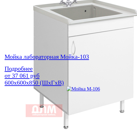
Мойка лабораторная Мойка-103
Подробнее
от
37 061
руб
600х600х850 (ШхГхВ)