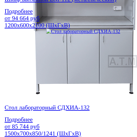
Подробнее
от
94 664
руб
1200х600х2100 (ШхГхВ)
Стол лабораторный СДХИА-132
Подробнее
от
85 744
руб
1500х700х850/1241 (ШхГхВ)