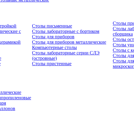
Столы пр
стройкой
Столы письменные
Столы лаб
ические с
Столы лабораторные с бортиком
сборщика
Столы для приборов
Столы ост
керамикой
Столы для приборов металлические
Столы ун
Компьютерные столы
Столы с к
Столы лабораторные серии СЛЭ
Столы для
е
(островные)
Столы дл
е
Столы пристенные
микроско
ллические
ипропиленовые
аря
аллонов