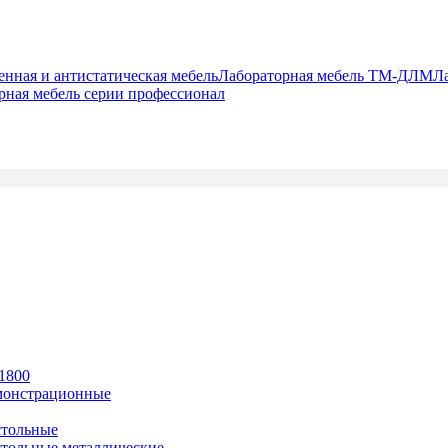
ная и антистатическая мебель
Лабораторная мебель ТМ-ДЛМ
Л
рная мебель серии профессионал
1800
монстрационные
тольные
тольные металлические