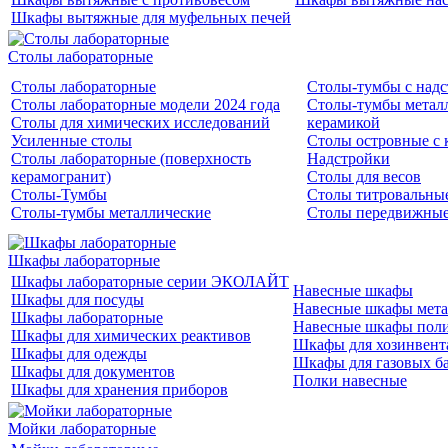
Шкафы вытяжные для муфельных печей
Столы лабораторные
Столы лабораторные
Столы-тумбы с над
Столы лабораторные модели 2024 года
Столы-тумбы металл
Столы для химических исследований
керамикой
Усиленные столы
Столы островные с 
Столы лабораторные (поверхность
Надстройки
керамогранит)
Столы для весов
Столы-Тумбы
Столы титровальны
Столы-тумбы металлические
Столы передвижны
Шкафы лабораторные
Шкафы лабораторные серии ЭКОЛАЙТ
Навесные шкафы
Шкафы для посуды
Навесные шкафы мета
Шкафы лабораторные
Навесные шкафы пол
Шкафы для химических реактивов
Шкафы для хозинвент
Шкафы для одежды
Шкафы для газовых б
Шкафы для документов
Полки навесные
Шкафы для хранения приборов
Мойки лабораторные