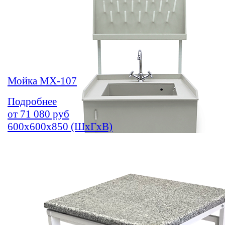
Мойка МХ-107
Подробнее
от
71 080
руб
600х600х850 (ШхГхВ)