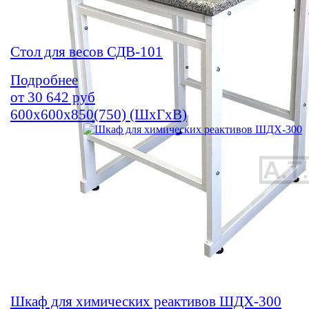
Стол для весов СДВ-101
Подробнее
от
30 642
руб
600х600х850(750) (ШхГхВ)
Шкаф для химических реактивов ШДХ-300