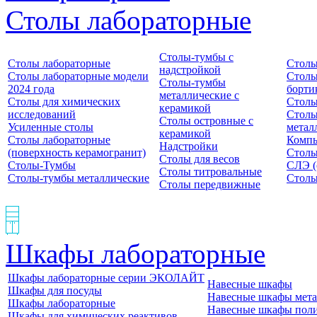
Столы лабораторные
Столы-тумбы с
Столы лабораторные
Столы
надстройкой
Столы лабораторные модели
Столы
Столы-тумбы
2024 года
борти
металлические с
Столы для химических
Столы
керамикой
исследований
Столы
Столы островные с
Усиленные столы
метал
керамикой
Столы лабораторные
Компь
Надстройки
(поверхность керамогранит)
Столы
Столы для весов
Столы-Тумбы
СЛЭ (
Столы титровальные
Столы-тумбы металлические
Столы
Столы передвижные
Шкафы лабораторные
Шкафы лабораторные серии ЭКОЛАЙТ
Навесные шкафы
Шкафы для посуды
Навесные шкафы мета
Шкафы лабораторные
Навесные шкафы пол
Шкафы для химических реактивов