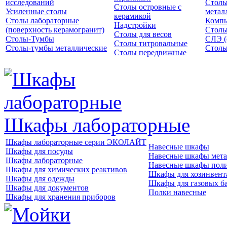
исследований
Столы
Столы островные с
Усиленные столы
метал
керамикой
Столы лабораторные
Компь
Надстройки
(поверхность керамогранит)
Столы
Столы для весов
Столы-Тумбы
СЛЭ (
Столы титровальные
Столы-тумбы металлические
Столы
Столы передвижные
Шкафы лабораторные
Шкафы лабораторные серии ЭКОЛАЙТ
Навесные шкафы
Шкафы для посуды
Навесные шкафы мета
Шкафы лабораторные
Навесные шкафы пол
Шкафы для химических реактивов
Шкафы для хозинвент
Шкафы для одежды
Шкафы для газовых б
Шкафы для документов
Полки навесные
Шкафы для хранения приборов