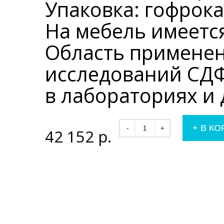
Упаковка: гофрока
На мебель имеется
Область применен
исследований СДФ
в лабораториях и 
+
В КО
-
+
42 152
р.