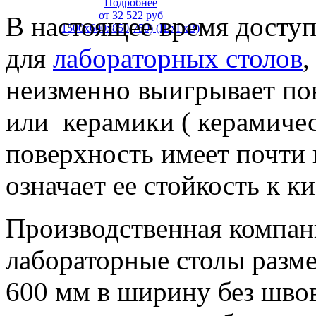
Подробнее
от
32 522
руб
В настоящее время досту
1500х600х850(750) (ШхГхВ)
для
лабораторных столов
,
неизменно выигрывает по
или керамики ( керамичес
поверхность имеет почти 
означает ее стойкость к к
Производственная компан
лабораторные столы разме
600 мм в ширину без швов