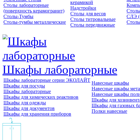
керамикой
Столы лабораторные
Компь
Надстройки
(поверхность керамогранит)
Столы
Столы для весов
Столы-Тумбы
СЛЭ (
Столы титровальные
Столы-тумбы металлические
Столы
Столы передвижные
Шкафы лабораторные
Шкафы лабораторные серии ЭКОЛАЙТ
Навесные шкафы
Шкафы для посуды
Навесные шкафы мета
Шкафы лабораторные
Навесные шкафы пол
Шкафы для химических реактивов
Шкафы для хозинвент
Шкафы для одежды
Шкафы для газовых б
Шкафы для документов
Полки навесные
Шкафы для хранения приборов