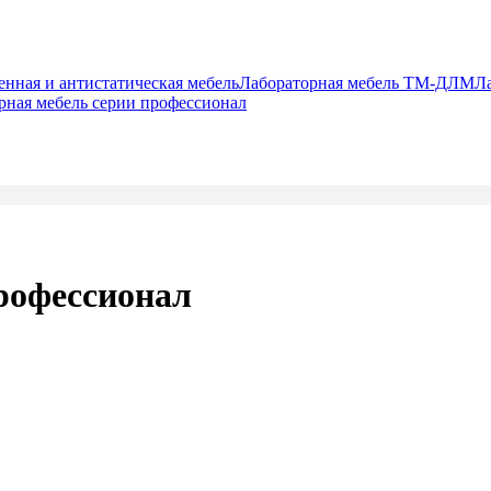
ная и антистатическая мебель
Лабораторная мебель ТМ-ДЛМ
Л
рная мебель серии профессионал
рофессионал