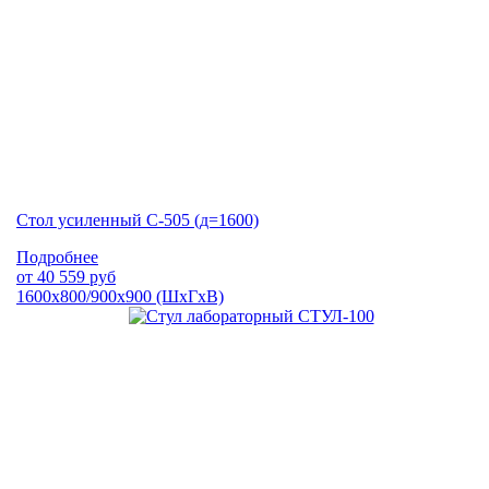
Стол усиленный С-505 (д=1600)
Подробнее
от
40 559
руб
1600х800/900х900 (ШхГхВ)