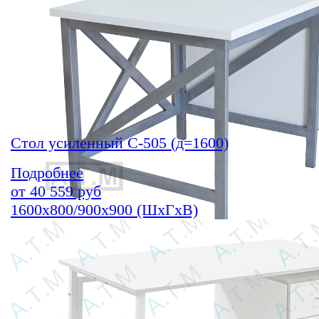
Стол усиленный С-505 (д=1600)
Подробнее
от
40 559
руб
1600х800/900х900 (ШхГхВ)