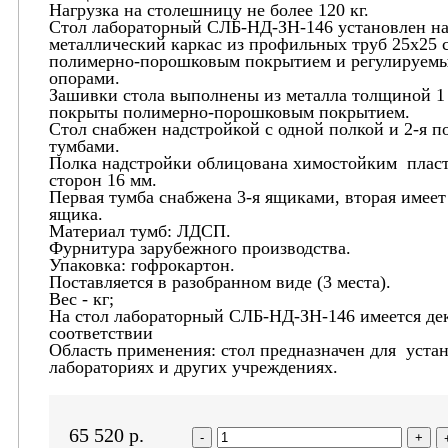
Нагрузка на столешницу не более 120 кг.
Стол лабораторный СЛБ-НД-ЗН-146 установлен н
металлический каркас из профильных труб 25х25 
полимерно-порошковым покрытием и регулируем
опорами.
Зашивки стола выполнены из металла толщиной 1
покрыты полимерно-порошковым покрытием.
Стол снабжен надстройкой с одной полкой и 2-я 
тумбами.
Полка надстройки облицована химостойким пласт
сторон 16 мм.
Первая тумба снабжена 3-я ящиками, вторая имеет
ящика.
Материал тумб: ЛДСП.
Фурнитура зарубежного производства.
Упаковка: гофрокартон.
Поставляется в разобранном виде (3 места).
Вес - кг;
На стол лабораторный СЛБ-НД-ЗН-146 имеется де
соответствии
Область применения: стол предназначен для уста
лабораториях и других учреждениях.
65 520
р.
-
+