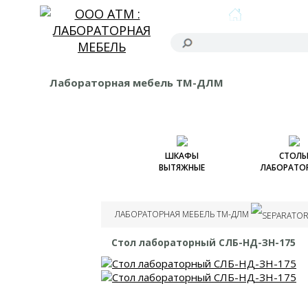
ГЛАВНАЯ
Лабораторная мебель ТМ-ДЛМ
ШКАФЫ
СТОЛ
ВЫТЯЖНЫЕ
ЛАБОРАТО
Шкафы вытяжные
Столы лабо
Шкафы вытяжные
Столы уси
ЛАБОРАТОРНАЯ МЕБЕЛЬ ТМ-ДЛМ
(металлические)
Столы лабор
лабораторные
надстро
Стол лабораторный СЛБ-НД-ЗН-175
Столы ост
Столы пис
Надстр