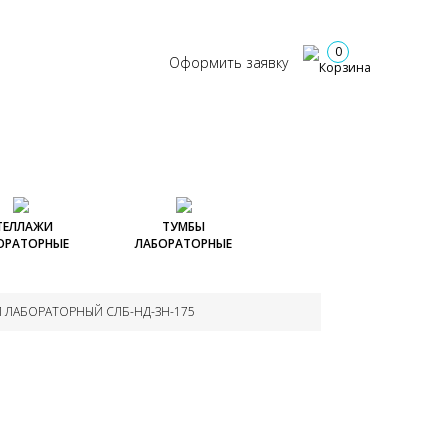
+7 (917) 301-43-67
ОНТАКТЫ
Заказать звонок
0
Оформить заявку
ТЕЛЛАЖИ
ТУМБЫ
ОРАТОРНЫЕ
ЛАБОРАТОРНЫЕ
и лабораторные
Тумбы лабораторные
Тумбы подкатные.
 ЛАБОРАТОРНЫЙ СЛБ-НД-ЗН-175
Тумбы стационарные