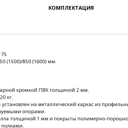
Столы лабораторные
приборов
(нержавейка)
закрытые (нержавейка)
(металлические)
Шкафы для одежды.
КОМПЛЕКТАЦИЯ
Столы лабораторные
Столы лаб. закрытые
Шкафы для
(нержавейка) с
лабораторной посуды
(нержавейка) с
надстройкой
(металлические)
надстройкой
175
0 (1500)/850 (1600) мм.
рной кромкой ПВХ толщиной 2 мм.
20 кг.
 установлен на металлический каркас из профильны
руемыми опорами.
алла толщиной 1 мм и покрыты полимерно-порошк
 полками.