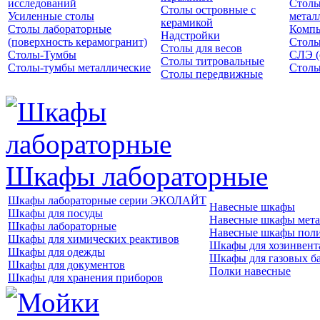
исследований
Столы
Столы островные с
Усиленные столы
метал
керамикой
Столы лабораторные
Компь
Надстройки
(поверхность керамогранит)
Столы
Столы для весов
Столы-Тумбы
СЛЭ (
Столы титровальные
Столы-тумбы металлические
Столы
Столы передвижные
Шкафы лабораторные
Шкафы лабораторные серии ЭКОЛАЙТ
Навесные шкафы
Шкафы для посуды
Навесные шкафы мета
Шкафы лабораторные
Навесные шкафы пол
Шкафы для химических реактивов
Шкафы для хозинвент
Шкафы для одежды
Шкафы для газовых б
Шкафы для документов
Полки навесные
Шкафы для хранения приборов