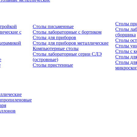
Столы пр
стройкой
Столы письменные
Столы лаб
ические с
Столы лабораторные с бортиком
сборщика
Столы для приборов
Столы ост
керамикой
Столы для приборов металлические
Столы ун
Компьютерные столы
Столы с к
Столы лабораторные серии СЛЭ
Столы для
е
(островные)
Столы дл
е
Столы пристенные
микроско
ллические
ипропиленовые
аря
аллонов