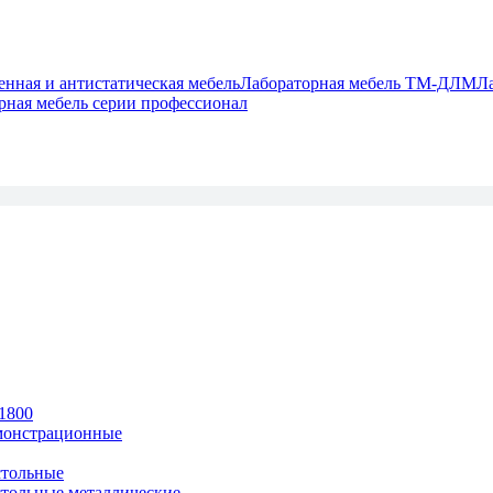
ная и антистатическая мебель
Лабораторная мебель ТМ-ДЛМ
Л
рная мебель серии профессионал
1800
монстрационные
тольные
тольные металлические