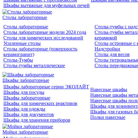
Шкафы вытяжные для муфельных печей
Столы лабораторные
Столы лабораторные
Столы-тумбы с над
Столы лабораторные модели 2024 года
Столы-тумбы металл
Столы для химических исследований
керамикой
Усиленные столы
Столы островные с 
Столы лабораторные (поверхность
Надстройки
керамогранит)
Столы для весов
Столы-Тумбы
Столы титровальны
Столы-тумбы металлические
Столы передвижны
Шкафы лабораторные
Шкафы лабораторные серии ЭКОЛАЙТ
Навесные шкафы
Шкафы для посуды
Навесные шкафы мета
Шкафы лабораторные
Навесные шкафы пол
Шкафы для химических реактивов
Шкафы для хозинвент
Шкафы для одежды
Шкафы для газовых б
Шкафы для документов
Полки навесные
Шкафы для хранения приборов
Мойки лабораторные