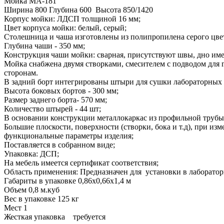
Мойка МА-181
Ширина 800 Глубина 600 Высота 850/1420
Корпус мойки: ЛДСП толщиной 16 мм;
Цвет корпуса мойки: белый, серый;
Столешница и чаша изготовлены из полипропилена серого цве
Глубина чаши - 350 мм;
Конструкция чаши мойки: сварная, присутствуют швы, дно им
Мойка снабжена двумя створками, смесителем с подводом для 
сторонам.
В задний борт интегрированы штыри для сушки лабораторных 
Высота боковых бортов - 300 мм;
Размер заднего борта- 570 мм;
Количество штырей - 44 шт;
В основании конструкции металлокаркас из профильной труб
Большие плоскости, поверхности (створки, бока и т.д), при и
функциональные параметры изделия;
Поставляется в собранном виде;
Упаковка: ДСП;
На мебель имеется сертификат соответствия;
Область применения: Предназначен для установки в лаборатор
Габариты в упаковке 0,86х0,66х1,4 м
Объем 0,8 м.куб
Вес в упаковке 125 кг
Мест 1
Жесткая упаковка требуется