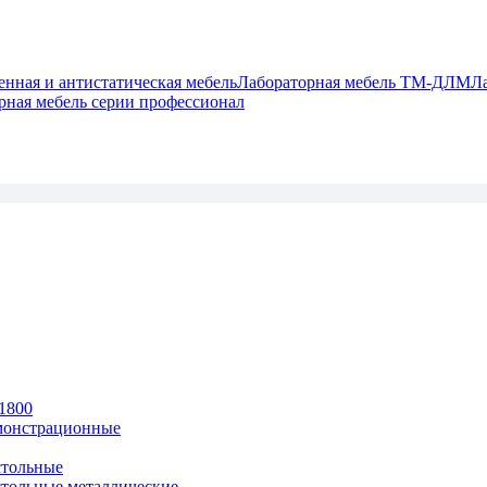
ная и антистатическая мебель
Лабораторная мебель ТМ-ДЛМ
Л
рная мебель серии профессионал
1800
монстрационные
тольные
тольные металлические