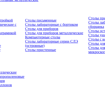
Столы пр
стройкой
Столы письменные
Столы лаб
ические с
Столы лабораторные с бортиком
сборщика
Столы для приборов
Столы ост
керамикой
Столы для приборов металлические
Столы ун
Компьютерные столы
Столы с к
Столы лабораторные серии СЛЭ
Столы для
е
(островные)
Столы дл
е
Столы пристенные
микроско
ллические
ипропиленовые
аря
аллонов