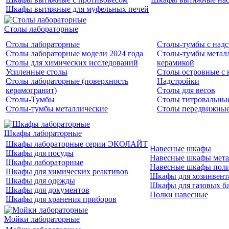
Шкафы вытяжные для муфельных печей
Столы лабораторные
Столы лабораторные
Столы-тумбы с над
Столы лабораторные модели 2024 года
Столы-тумбы металл
Столы для химических исследований
керамикой
Усиленные столы
Столы островные с 
Столы лабораторные (поверхность
Надстройки
керамогранит)
Столы для весов
Столы-Тумбы
Столы титровальны
Столы-тумбы металлические
Столы передвижны
Шкафы лабораторные
Шкафы лабораторные серии ЭКОЛАЙТ
Навесные шкафы
Шкафы для посуды
Навесные шкафы мета
Шкафы лабораторные
Навесные шкафы пол
Шкафы для химических реактивов
Шкафы для хозинвент
Шкафы для одежды
Шкафы для газовых б
Шкафы для документов
Полки навесные
Шкафы для хранения приборов
Мойки лабораторные