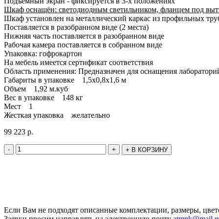
Подъёмный экран - фиксируется в 3-х положениях
Шкаф оснащён: светодиодным светильником, фланцем под выт
Шкаф установлен на металлический каркас из профильных тр
Поставляется в разобранном виде (2 места)
Нижняя часть поставляется в разобранном виде
Рабочая камера поставляется в собранном виде
Упаковка: гофрокартон
На мебель имеется сертификат соответствия
Область применения: Предназначен для оснащения лаборатори
Габариты в упаковке 1,5х0,8х1,6 м
Объем 1,92 м.куб
Вес в упаковке 148 кг
Мест 1
Жесткая упаковка желательно
99 223
р.
-
+
+
В КОРЗИНУ
Если Вам не подходят описанные комплектации, размеры, цвет
Заявки просим направлять на электронную почту
atmpk@mail.r