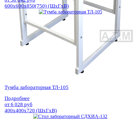
600х600х850(750) (ШхГхВ)
Тумба лабораторная ТЛ-105
Подробнее
от
6 028
руб
400х400х720 (ШхГхВ)