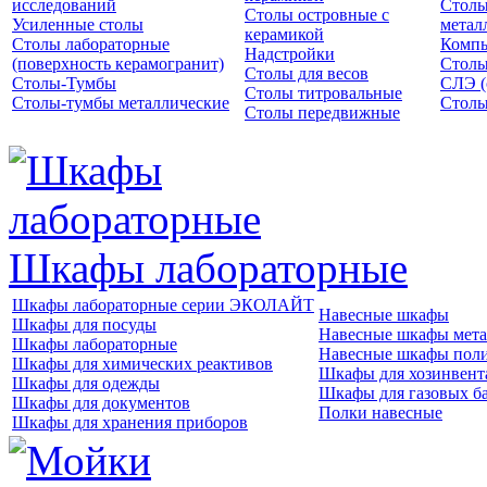
исследований
Столы
Столы островные с
Усиленные столы
метал
керамикой
Столы лабораторные
Компь
Надстройки
(поверхность керамогранит)
Столы
Столы для весов
Столы-Тумбы
СЛЭ (
Столы титровальные
Столы-тумбы металлические
Столы
Столы передвижные
Шкафы лабораторные
Шкафы лабораторные серии ЭКОЛАЙТ
Навесные шкафы
Шкафы для посуды
Навесные шкафы мета
Шкафы лабораторные
Навесные шкафы пол
Шкафы для химических реактивов
Шкафы для хозинвент
Шкафы для одежды
Шкафы для газовых б
Шкафы для документов
Полки навесные
Шкафы для хранения приборов