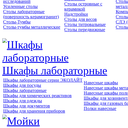
исследований
Столы
Столы островные с
Усиленные столы
метал
керамикой
Столы лабораторные
Компь
Надстройки
(поверхность керамогранит)
Столы
Столы для весов
Столы-Тумбы
СЛЭ (
Столы титровальные
Столы-тумбы металлические
Столы
Столы передвижные
Шкафы лабораторные
Шкафы лабораторные серии ЭКОЛАЙТ
Навесные шкафы
Шкафы для посуды
Навесные шкафы мета
Шкафы лабораторные
Навесные шкафы пол
Шкафы для химических реактивов
Шкафы для хозинвент
Шкафы для одежды
Шкафы для газовых б
Шкафы для документов
Полки навесные
Шкафы для хранения приборов