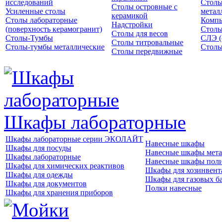
исследований
Столы
Столы островные с
Усиленные столы
метал
керамикой
Столы лабораторные
Компь
Надстройки
(поверхность керамогранит)
Столы
Столы для весов
Столы-Тумбы
СЛЭ (
Столы титровальные
Столы-тумбы металлические
Столы
Столы передвижные
Шкафы лабораторные
Шкафы лабораторные серии ЭКОЛАЙТ
Навесные шкафы
Шкафы для посуды
Навесные шкафы мета
Шкафы лабораторные
Навесные шкафы пол
Шкафы для химических реактивов
Шкафы для хозинвент
Шкафы для одежды
Шкафы для газовых б
Шкафы для документов
Полки навесные
Шкафы для хранения приборов