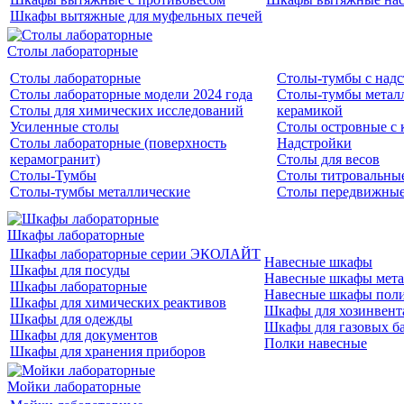
Шкафы вытяжные для муфельных печей
Столы лабораторные
Столы лабораторные
Столы-тумбы с над
Столы лабораторные модели 2024 года
Столы-тумбы металл
Столы для химических исследований
керамикой
Усиленные столы
Столы островные с 
Столы лабораторные (поверхность
Надстройки
керамогранит)
Столы для весов
Столы-Тумбы
Столы титровальны
Столы-тумбы металлические
Столы передвижны
Шкафы лабораторные
Шкафы лабораторные серии ЭКОЛАЙТ
Навесные шкафы
Шкафы для посуды
Навесные шкафы мета
Шкафы лабораторные
Навесные шкафы пол
Шкафы для химических реактивов
Шкафы для хозинвент
Шкафы для одежды
Шкафы для газовых б
Шкафы для документов
Полки навесные
Шкафы для хранения приборов
Мойки лабораторные