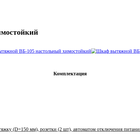
имостойкий
Комплектация
жку (D=150 мм), розетки (2 шт), автоматом отключения питани