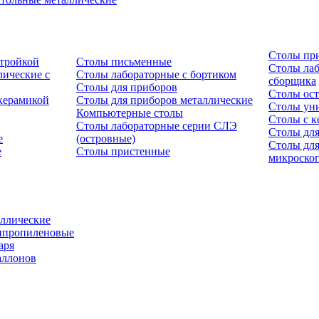
Столы пр
стройкой
Столы письменные
Столы лаб
ические с
Столы лабораторные с бортиком
сборщика
Столы для приборов
Столы ост
керамикой
Столы для приборов металлические
Столы ун
Компьютерные столы
Столы с к
Столы лабораторные серии СЛЭ
Столы для
е
(островные)
Столы дл
е
Столы пристенные
микроско
ллические
ипропиленовые
аря
аллонов