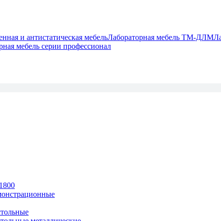
ная и антистатическая мебель
Лабораторная мебель ТМ-ДЛМ
Л
рная мебель серии профессионал
1800
монстрационные
тольные
тольные металлические