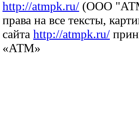
http://atmpk.ru/
(ООО "АТМ
права на все тексты, карт
сайта
http://atmpk.ru/
прин
«АТМ»