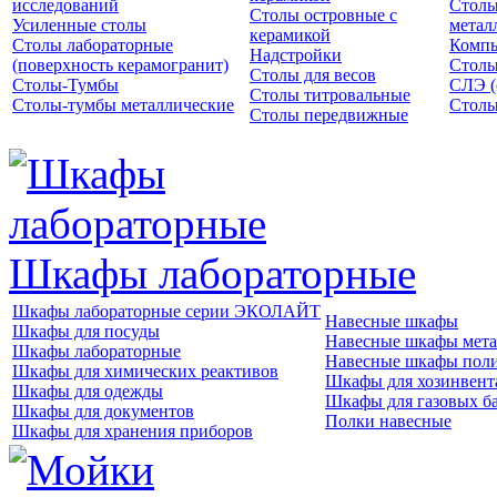
исследований
Столы
Столы островные с
Усиленные столы
метал
керамикой
Столы лабораторные
Компь
Надстройки
(поверхность керамогранит)
Столы
Столы для весов
Столы-Тумбы
СЛЭ (
Столы титровальные
Столы-тумбы металлические
Столы
Столы передвижные
Шкафы лабораторные
Шкафы лабораторные серии ЭКОЛАЙТ
Навесные шкафы
Шкафы для посуды
Навесные шкафы мета
Шкафы лабораторные
Навесные шкафы пол
Шкафы для химических реактивов
Шкафы для хозинвент
Шкафы для одежды
Шкафы для газовых б
Шкафы для документов
Полки навесные
Шкафы для хранения приборов