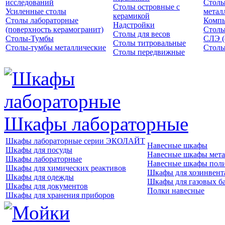
исследований
Столы
Столы островные с
Усиленные столы
метал
керамикой
Столы лабораторные
Компь
Надстройки
(поверхность керамогранит)
Столы
Столы для весов
Столы-Тумбы
СЛЭ (
Столы титровальные
Столы-тумбы металлические
Столы
Столы передвижные
Шкафы лабораторные
Шкафы лабораторные серии ЭКОЛАЙТ
Навесные шкафы
Шкафы для посуды
Навесные шкафы мета
Шкафы лабораторные
Навесные шкафы пол
Шкафы для химических реактивов
Шкафы для хозинвент
Шкафы для одежды
Шкафы для газовых б
Шкафы для документов
Полки навесные
Шкафы для хранения приборов