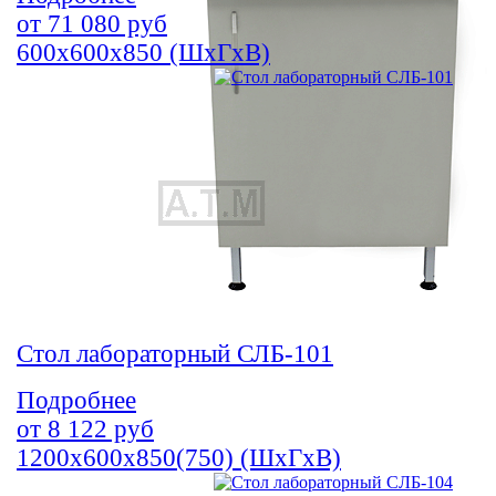
от
71 080
руб
600х600х850 (ШхГхВ)
Стол лабораторный СЛБ-101
Подробнее
от
8 122
руб
1200х600х850(750) (ШхГхВ)