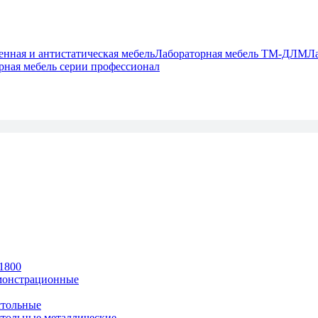
ная и антистатическая мебель
Лабораторная мебель ТМ-ДЛМ
Л
рная мебель серии профессионал
1800
монстрационные
тольные
тольные металлические