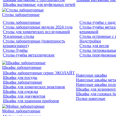
Шкафы вытяжные для муфельных печей
Столы лабораторные
Столы лабораторные
Столы-тумбы с над
Столы лабораторные модели 2024 года
Столы-тумбы металл
Столы для химических исследований
керамикой
Усиленные столы
Столы островные с 
Столы лабораторные (поверхность
Надстройки
керамогранит)
Столы для весов
Столы-Тумбы
Столы титровальны
Столы-тумбы металлические
Столы передвижны
Шкафы лабораторные
Шкафы лабораторные серии ЭКОЛАЙТ
Навесные шкафы
Шкафы для посуды
Навесные шкафы мета
Шкафы лабораторные
Навесные шкафы пол
Шкафы для химических реактивов
Шкафы для хозинвент
Шкафы для одежды
Шкафы для газовых б
Шкафы для документов
Полки навесные
Шкафы для хранения приборов
Мойки лабораторные