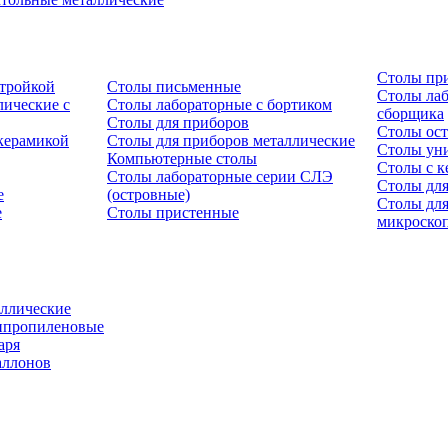
Столы пр
стройкой
Столы письменные
Столы лаб
ические с
Столы лабораторные с бортиком
сборщика
Столы для приборов
Столы ост
керамикой
Столы для приборов металлические
Столы ун
Компьютерные столы
Столы с к
Столы лабораторные серии СЛЭ
Столы для
е
(островные)
Столы дл
е
Столы пристенные
микроско
ллические
ипропиленовые
аря
аллонов