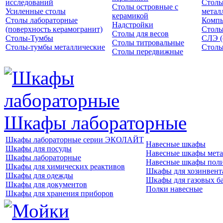
исследований
Столы
Столы островные с
Усиленные столы
метал
керамикой
Столы лабораторные
Компь
Надстройки
(поверхность керамогранит)
Столы
Столы для весов
Столы-Тумбы
СЛЭ (
Столы титровальные
Столы-тумбы металлические
Столы
Столы передвижные
Шкафы лабораторные
Шкафы лабораторные серии ЭКОЛАЙТ
Навесные шкафы
Шкафы для посуды
Навесные шкафы мета
Шкафы лабораторные
Навесные шкафы пол
Шкафы для химических реактивов
Шкафы для хозинвент
Шкафы для одежды
Шкафы для газовых б
Шкафы для документов
Полки навесные
Шкафы для хранения приборов