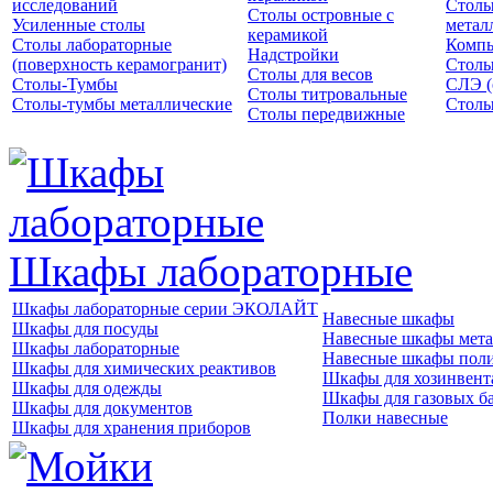
исследований
Столы
Столы островные с
Усиленные столы
метал
керамикой
Столы лабораторные
Компь
Надстройки
(поверхность керамогранит)
Столы
Столы для весов
Столы-Тумбы
СЛЭ (
Столы титровальные
Столы-тумбы металлические
Столы
Столы передвижные
Шкафы лабораторные
Шкафы лабораторные серии ЭКОЛАЙТ
Навесные шкафы
Шкафы для посуды
Навесные шкафы мета
Шкафы лабораторные
Навесные шкафы пол
Шкафы для химических реактивов
Шкафы для хозинвент
Шкафы для одежды
Шкафы для газовых б
Шкафы для документов
Полки навесные
Шкафы для хранения приборов