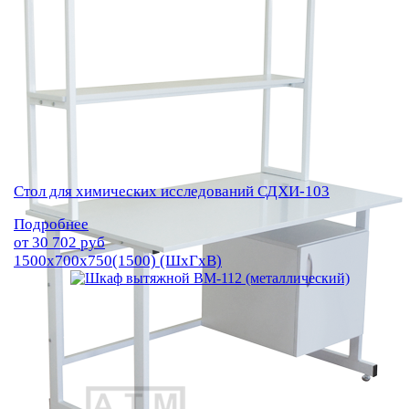
Стол для химических исследований СДХИ-103
Подробнее
от
30 702
руб
1500х700х750(1500) (ШхГхВ)