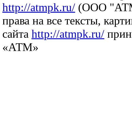
http://atmpk.ru/
(ООО "АТМ
права на все тексты, карт
сайта
http://atmpk.ru/
прин
«АТМ»