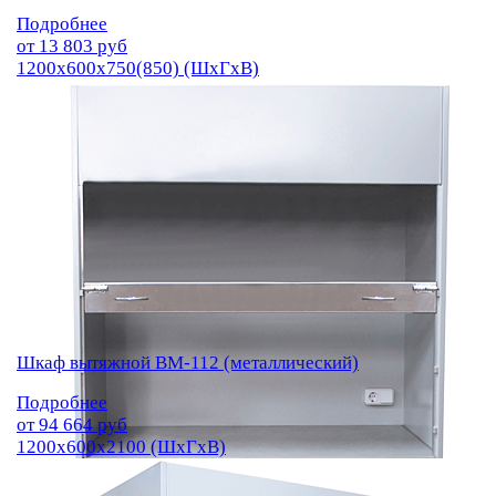
Подробнее
от
13 803
руб
1200х600х750(850) (ШхГхВ)
Шкаф вытяжной ВМ-112 (металлический)
Подробнее
от
94 664
руб
1200х600х2100 (ШхГхВ)