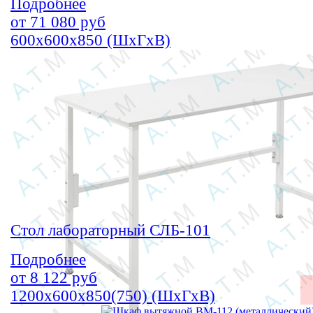
Подробнее
от
71 080
руб
600х600х850 (ШхГхВ)
Стол лабораторный СЛБ-101
Подробнее
от
8 122
руб
1200х600х850(750) (ШхГхВ)