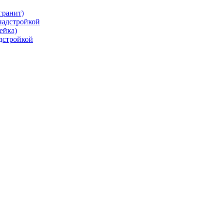
гранит)
 надстройкой
ейка)
адстройкой