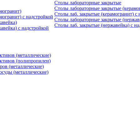
Столы лабораторные закрытые
Столы лабораторные закрытые (керамо
могранит)
Столы лаб. закрытые (керамогранит) с
могранит) с надстройкой
Столы лабораторные закрытые (нержав
авейка)
Столы лаб. закрытые (нержавейка) с н
авейка) с надстройкой
ктивов (металлические)
ктивов (полипропилен)
ров (металлические)
осуды (металлические)