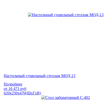
Настольный сушильный стеллаж МОД-13
Подробнее
от
16 471
руб
620х250х470(ШхГхВ)