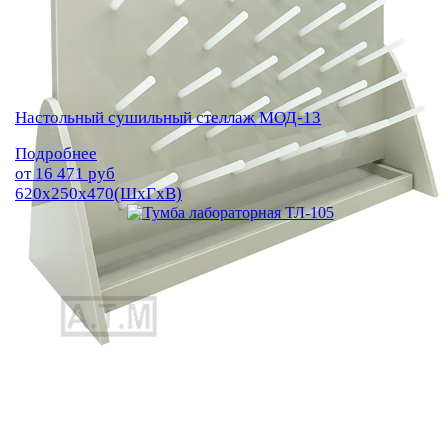
Настольный сушильный стеллаж МОД-13
Подробнее
от
16 471
руб
620х250х470(ШхГхВ)