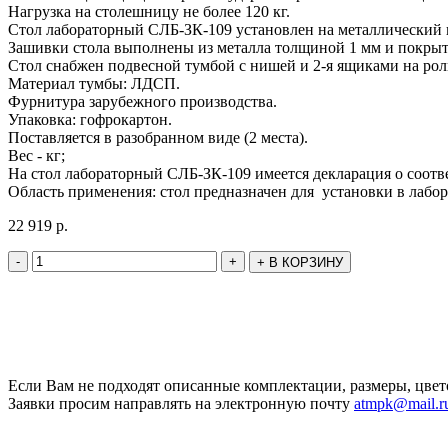
Нагрузка на столешницу не более 120 кг.
Стол лабораторный CЛБ-ЗК-109 установлен на металлический
Зашивки стола выполнены из металла толщиной 1 мм и покр
Стол снабжен подвесной тумбой с нишей и 2-я ящиками на ро
Материал тумбы: ЛДСП.
Фурнитура зарубежного производства.
Упаковка: гофрокартон.
Поставляется в разобранном виде (2 места).
Вес - кг;
На стол лабораторный CЛБ-ЗК-109 имеется декларация о соотв
Область применения: стол предназначен для установки в лабо
22 919
р.
-
+
+
В КОРЗИНУ
Если Вам не подходят описанные комплектации, размеры, цвет
Заявки просим направлять на электронную почту
atmpk@mail.r