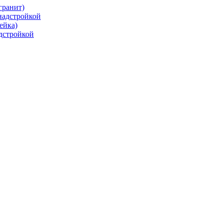
гранит)
 надстройкой
ейка)
адстройкой