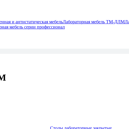
ная и антистатическая мебель
Лабораторная мебель ТМ-ДЛМ
Л
рная мебель серии профессионал
ЛМ
Столы лабораторные закрытые