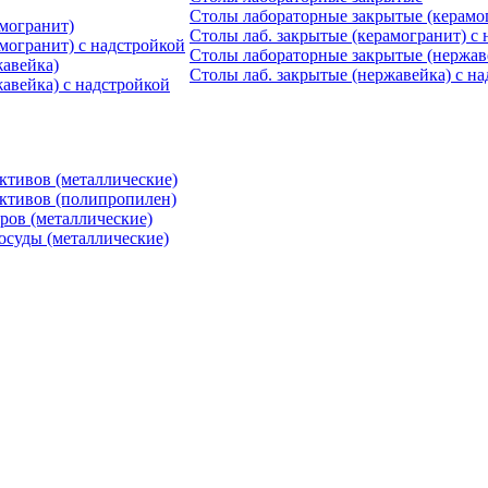
Столы лабораторные закрытые (керамо
могранит)
Столы лаб. закрытые (керамогранит) с
могранит) с надстройкой
Столы лабораторные закрытые (нержав
авейка)
Столы лаб. закрытые (нержавейка) с н
авейка) с надстройкой
ктивов (металлические)
ктивов (полипропилен)
ров (металлические)
осуды (металлические)