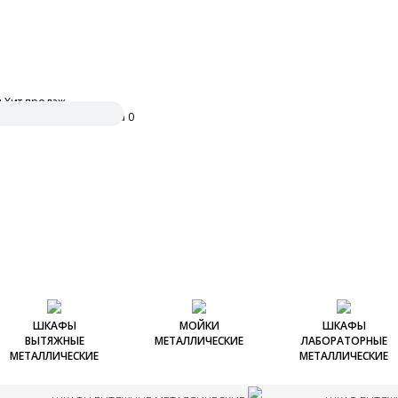
и
Хит продаж
ить заявку
0
ШКАФЫ
МОЙКИ
ШКАФЫ
ВЫТЯЖНЫЕ
МЕТАЛЛИЧЕСКИЕ
ЛАБОРАТОРНЫЕ
МЕТАЛЛИЧЕСКИЕ
МЕТАЛЛИЧЕСКИЕ
Шкафы вытяжные
Мойки металлические
Шкафы для химичес
металлические
реактивов