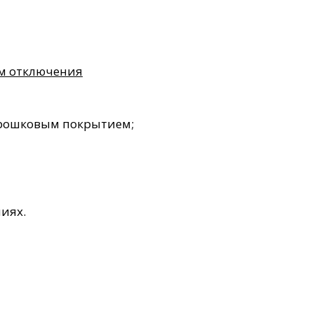
м отключения
орошковым покрытием;
иях.