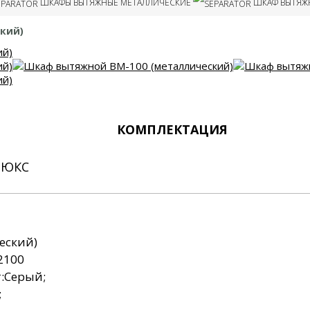
ШКАФЫ ВЫТЯЖНЫЕ МЕТАЛЛИЧЕСКИЕ
ШКАФ ВЫТЯЖН
Шкафы вытяжные для
Шкафы для хранен
муфельных печей
приборов
кий)
Шкафы для посуд
Шкафы лаборатор
металлические
КОМПЛЕКТАЦИЯ
ЛЮКС
еский)
2100
т:Серый;
;