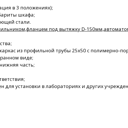
ация в 3 положениях);
бариты шкафа;
еющей стали.
тильником,фланцем под вытяжку D-150мм,автомато
ства;
каркас из профильной трубы 25х50 с полимерно-п
бранном виде;
нижняя часть;
тветствия;
н для установки в лабораториях и других учрежден