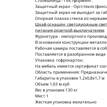
Столешница - Постформинг;
Защитный экран - Оргстекло (фикс
Защитный экран не выходит за га
Опорная планка стекла из нержав
Шкаф оснащён: светодиодным све
питания,розеткой,выключателем;
Фурнитура - импортного производ
В основании конструкции металло
Рабочая камера поставляется в со
Поставляется в разобранном виде 
Упаковка: гофрокартон;
На мебель имеется сертификат соо
Область применения: Предназначе
Габариты в упаковке 1,2х0,8х1,7 м
Объем 1,63 м.куб
Вес в упаковке 130 кг
Мест 1
Жесткая упаковка желательно