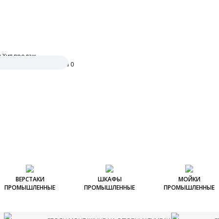
и
Хит продаж
ить заявку
0
ВЕРСТАКИ
ШКАФЫ
МОЙКИ
ПРОМЫШЛЕННЫЕ
ПРОМЫШЛЕННЫЕ
ПРОМЫШЛЕННЫЕ
Столы монтажные
Верстаки
Шкафы для документов
Столы-мойки
Шкафы для
универсальные
Ультра
металлические
инструментов Л
Мойки промышлен