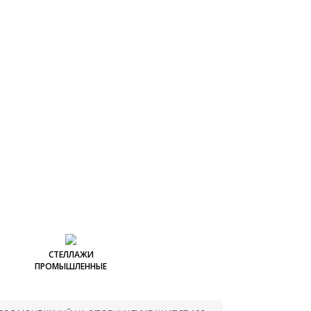
СТЕЛЛАЖИ
ПРОМЫШЛЕННЫЕ
Шкафы промышленные
Стеллажи
Шкафы промышленные
ДСП
промышленные
навесные
ные