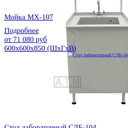
Мойка МХ-107
Подробнее
от
71 080
руб
600х600х850 (ШхГхВ)
Стол лабораторный СЛБ-104