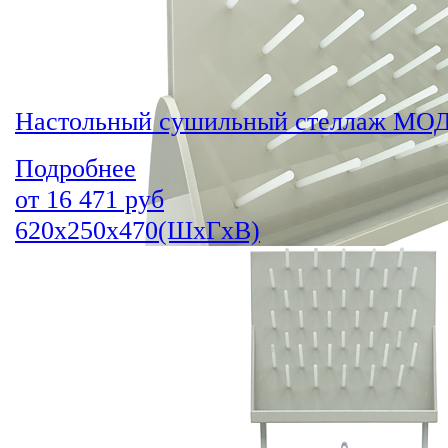
Настольный сушильный стеллаж МОД
Подробнее
от
16 471
руб
620х250х470(ШхГхВ)