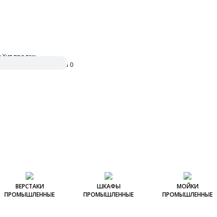
и
Хит продаж
ить заявку
0
ВЕРСТАКИ
ШКАФЫ
МОЙКИ
ПРОМЫШЛЕННЫЕ
ПРОМЫШЛЕННЫЕ
ПРОМЫШЛЕННЫЕ
Столы монтажные
Верстаки
Шкафы для документов
Столы-мойки
Шкафы для
Ультра