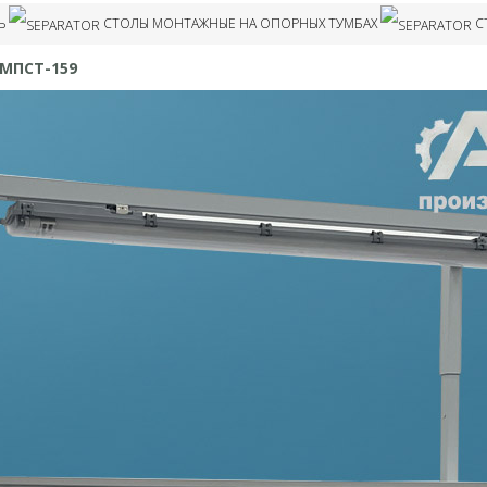
универсальные
металлические
инструментов Л
Мойки промышлен
Столы монтажные
Ь
СТОЛЫ МОНТАЖНЫЕ НА ОПОРНЫХ ТУМБАХ
С
Верстаки базовые
Шкафы для одежды
металлические
Шкафы для
основа
металлические
комплектующ
Верстаки
Мойки для агрессив
 МПСТ-159
Столы промышленные
металлически
Шкафы для документов
химии
Верстаки
ЛДСП
Шкафы для
промышленные
Мойки промышлен
комплектующих 
Шкафы для одежды
ЛДСП
Шкафы архивн
металлически
Шкафы для
инструментов
Шкафы архивные
металлические