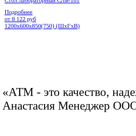
Стол лабораторный СЛБ-101
Подробнее
от
8 122
руб
1200х600х850(750) (ШхГхВ)
«АТМ - это качество, над
Анастасия Менеджер ОО