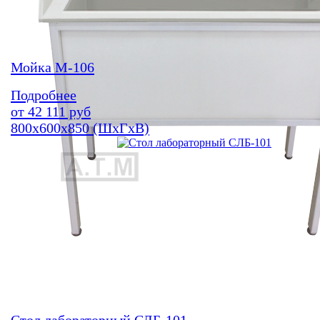
Мойка М-106
Подробнее
от
42 111
руб
800х600х850 (ШхГхВ)