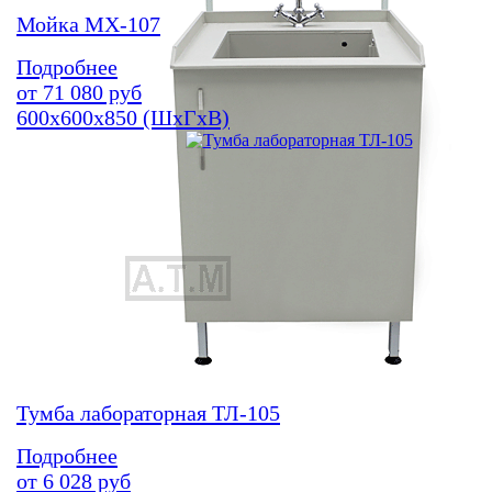
Мойка МХ-107
Подробнее
от
71 080
руб
600х600х850 (ШхГхВ)
Тумба лабораторная ТЛ-105
Подробнее
от
6 028
руб