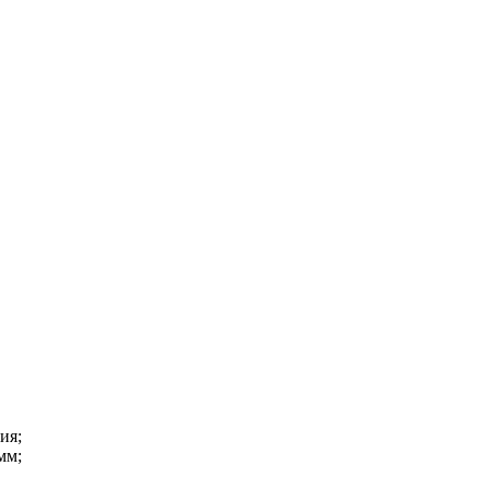
ия;
мм;