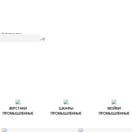
и
Хит продаж
ить заявку
0
ВЕРСТАКИ
ШКАФЫ
МОЙКИ
ПРОМЫШЛЕННЫЕ
ПРОМЫШЛЕННЫЕ
ПРОМЫШЛЕННЫЕ
Столы монтажные
Верстаки
Шкафы для документов
Столы-мойки
Шкафы для
универсальные
Ультра
металлические
инструментов Л
Мойки промышлен