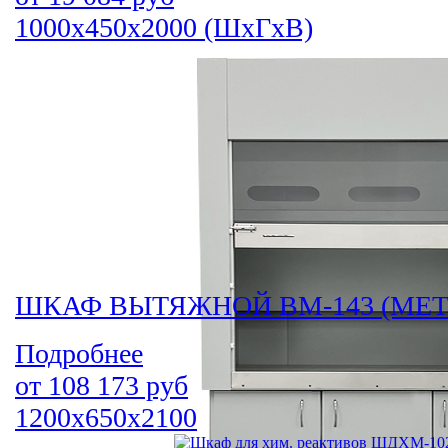
1000х450х2000 (ШхГхВ)
ШКАФ ВЫТЯЖНОЙ ВМ-143 (МЕ
Подробнее
от
108 173
руб
1200х650х2100