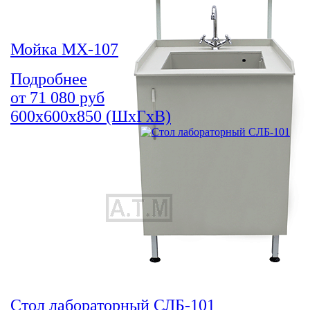
Мойка МХ-107
Подробнее
от
71 080
руб
600х600х850 (ШхГхВ)
Стол лабораторный СЛБ-101