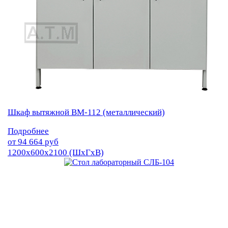
Шкаф вытяжной ВМ-112 (металлический)
Подробнее
от
94 664
руб
1200х600х2100 (ШхГхВ)