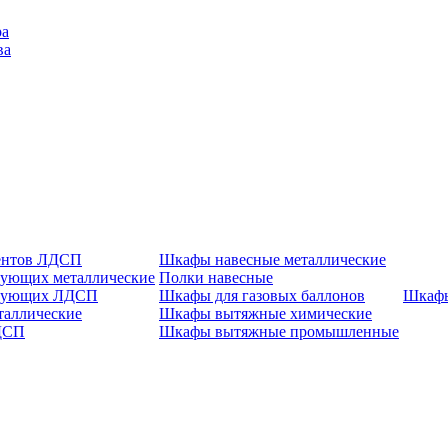
ра
ва
ентов ЛДСП
Шкафы навесные металлические
ующих металлические
Полки навесные
ктующих ЛДСП
Шкафы для газовых баллонов
Шкаф
таллические
Шкафы вытяжные химические
ДСП
Шкафы вытяжные промышленные