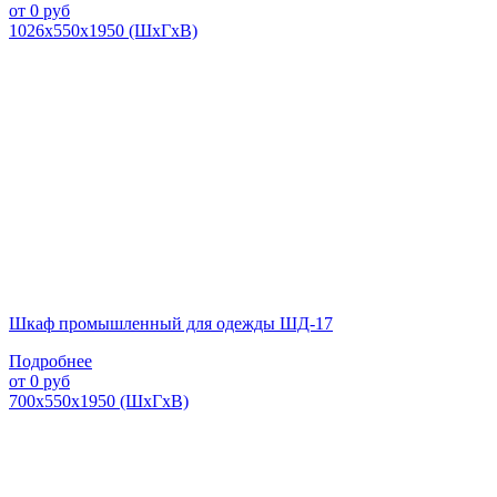
от
0
руб
1026х550х1950 (ШхГхВ)
Шкаф промышленный для одежды ШД-17
Подробнее
от
0
руб
700х550х1950 (ШхГхВ)