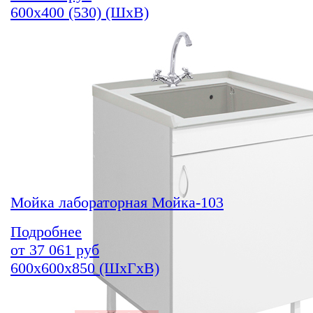
600х400 (530) (ШхВ)
Мойка лабораторная Мойка-103
Подробнее
от
37 061
руб
600х600х850 (ШхГхВ)