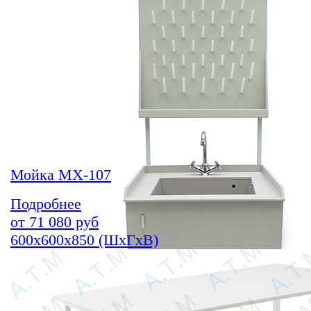
Мойка МХ-107
Подробнее
от
71 080
руб
600х600х850 (ШхГхВ)