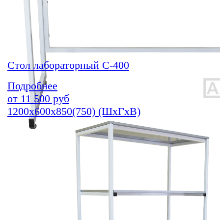
Стол лабораторный С-400
Подробнее
от
11 500
руб
1200х600х850(750) (ШхГхВ)