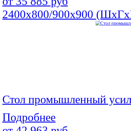
от
35 885
руб
2400х800/900х900 (ШхГх
Стол промышленный уси
Подробнее
от
42 963
руб