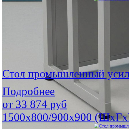
Стол промышленный уси
Подробнее
от
33 874
руб
1500х800/900х900 (ШхГх