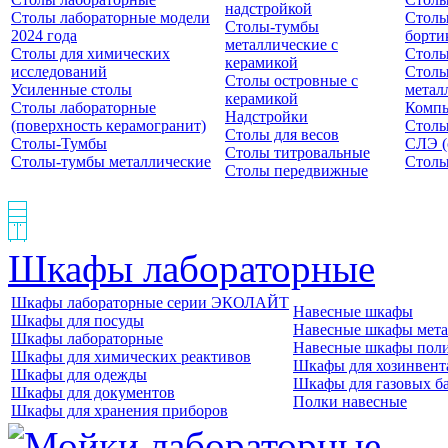
надстройкой
Столы лабораторные модели
Столы
Столы-тумбы
2024 года
борти
металлические с
Столы для химических
Столы
керамикой
исследований
Столы
Столы островные с
Усиленные столы
метал
керамикой
Столы лабораторные
Компь
Надстройки
(поверхность керамогранит)
Столы
Столы для весов
Столы-Тумбы
СЛЭ (
Столы титровальные
Столы-тумбы металлические
Столы
Столы передвижные
Шкафы лабораторные
Шкафы лабораторные серии ЭКОЛАЙТ
Навесные шкафы
Шкафы для посуды
Навесные шкафы мета
Шкафы лабораторные
Навесные шкафы пол
Шкафы для химических реактивов
Шкафы для хозинвент
Шкафы для одежды
Шкафы для газовых б
Шкафы для документов
Полки навесные
Шкафы для хранения приборов