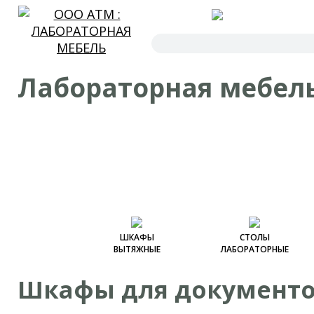
ГЛАВНАЯ
Лабораторная мебел
ШКАФЫ
СТОЛЫ
ВЫТЯЖНЫЕ
ЛАБОРАТОРНЫЕ
Шкафы вытяжные
Столы лабораторные
Шкафы для документо
Шкафы вытяжные
Столы усиленные
(металлические)
Столы лабораторные с