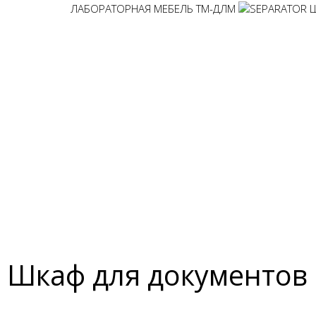
лабораторные
ЛАБОРАТОРНАЯ МЕБЕЛЬ ТМ-ДЛМ
надстройкой
Столы островные
Столы письменные
Надстройки
Шкаф для документов