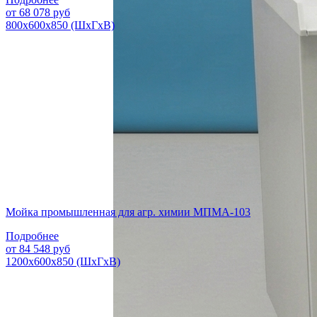
от
68 078
руб
800х600х850 (ШхГхВ)
Мойка промышленная для агр. химии МПМА-103
Подробнее
от
84 548
руб
1200х600х850 (ШхГхВ)