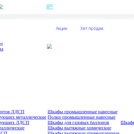
ГЛАВНАЯ
КАТАЛОГ
ская мебель
Я И АНТИСТАТИЧЕСКАЯ МЕБЕЛЬ
ЛАБОРАТОРНАЯ МЕБЕЛЬ ТМ-ДЛМ
ЛАБОРАТОРНАЯ МЕБЕ
Л
Акции
Хит продаж
ЛАБОРАТОРНАЯ МЕБЕЛЬ СЕРИИ ПРОФЕССИ
ра
ОКУПАТЕЛЮ
КОНТАКТЫ
ва
ентов ЛДСП
Шкафы промышленные навесные
ующих металлические
Полки промышленные навесные
ктующих ЛДСП
Шкафы для газовых баллонов
Шкаф
таллические
Шкафы вытяжные химические
ДСП
Шкафы вытяжные промышленные