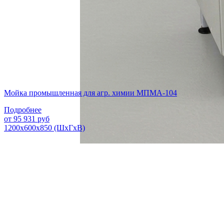
Мойка промышленная для агр. химии МПМА-104
Подробнее
от
95 931
руб
1200х600х850 (ШхГхВ)