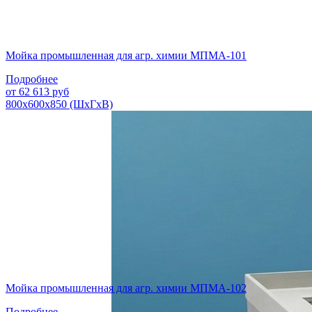
Мойка промышленная для агр. химии МПМА-101
Подробнее
от
62 613
руб
800х600х850 (ШхГхВ)
Мойка промышленная для агр. химии МПМА-102
Подробнее