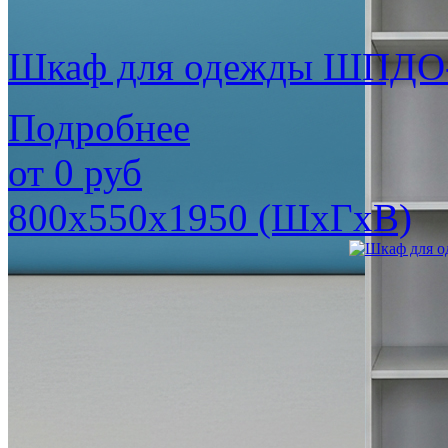
Шкаф для одежды ШПДО
Подробнее
от
0
руб
800х550х1950 (ШхГхВ)