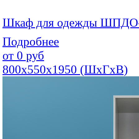
Шкаф для одежды ШПДО
Подробнее
от
0
руб
800х550х1950 (ШхГхВ)