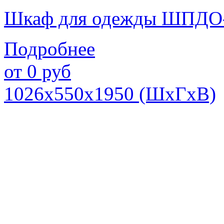
Шкаф для одежды ШПДО
Подробнее
от
0
руб
1026х550х1950 (ШхГхВ)