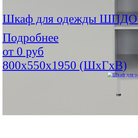
Шкаф для одежды ШПДО
Подробнее
от
0
руб
800х550х1950 (ШхГхВ)